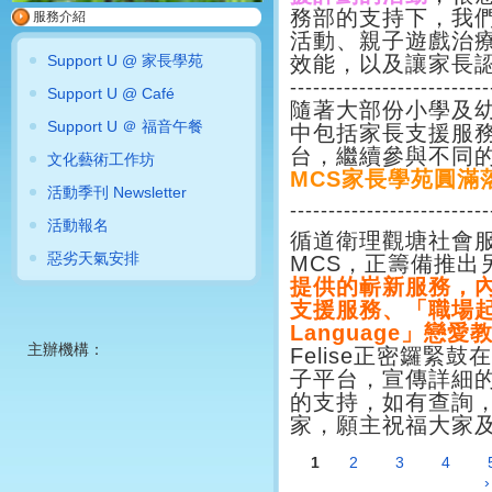
務部的支持下，我
服務介紹
活動、親子遊戲治
效能，以及讓家長
Support U @ 家長學苑
--------------------------
Support U @ Café
隨著大部份小學及
Support U ＠ 福音午餐
中包括家長支援服
台，繼續參與不同
文化藝術工作坊
MCS家長學苑圓滿
活動季刊 Newsletter
--------------------------
活動報名
循道衛理觀塘社會
惡劣天氣安排
MCS，正籌備推出
提供的嶄新服務，
支援服務、「職場起
Language」戀
主辦機構：
Felise正密鑼緊
子平台，宣傳詳細
的支持，如有查詢，請
家，願主祝福大家
1
2
3
4
頁面
›