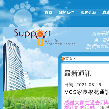
Ju
首頁
關於我們
服務介紹
聯
主選單
首頁
›
您在這裡
最新通訊
日期: 2021-08-16
MCS家長學苑通
--------------------------
感謝大家在過去四年
援計劃的活動
，很