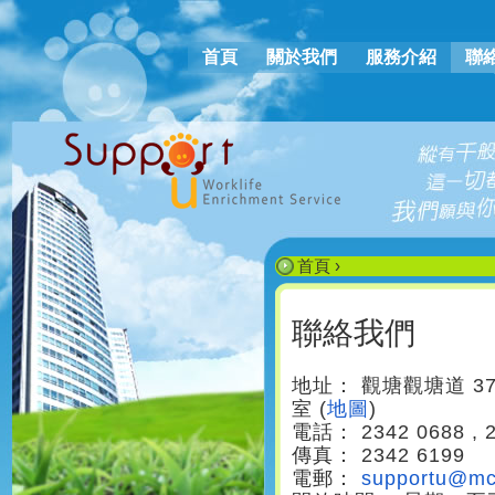
Ju
首頁
關於我們
服務介紹
聯
主選單
首頁
›
您在這裡
聯絡我們
地址：
觀塘
觀塘道 37
室 (
地圖
)
電話： 2342 0688 , 2
傳真： 2342 6199
電郵：
supportu@mc